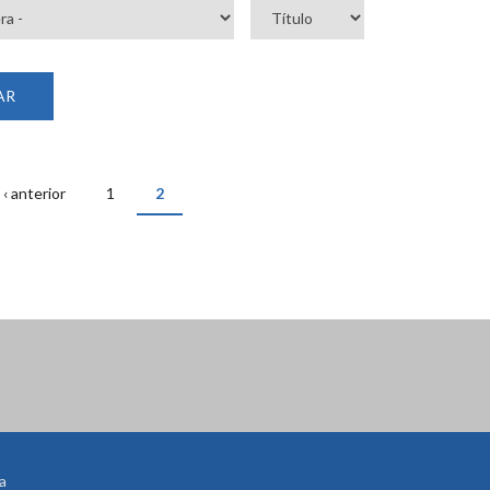
‹ anterior
1
2
a