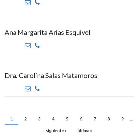
Ana Margarita Arias Esquivel
Dra. Carolina Salas Matamoros
1
2
3
4
5
6
7
8
9
…
PÁGINAS
siguiente ›
última »