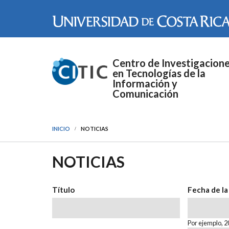
Pasar al contenido principal
Centro de Investigacion
en Tecnologías de la
Información y
Comunicación
INICIO
NOTICIAS
NOTICIAS
Título
Fecha de la
Fecha de la
Fecha
Por ejemplo, 