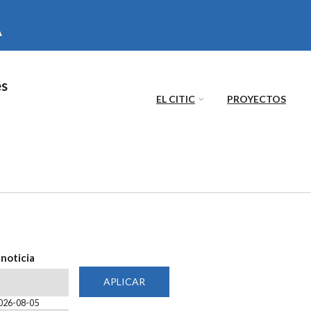
es
EL CITIC
PROYECTOS
 noticia
 noticia
2026-08-05