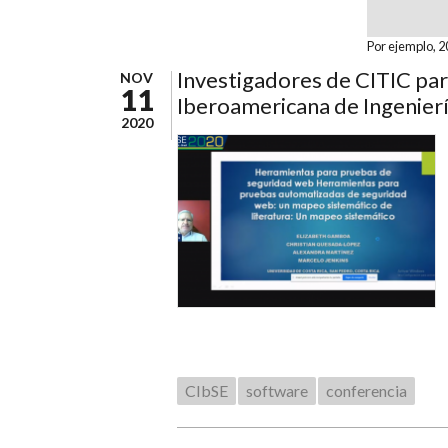
Fecha de la
Fecha
Por ejemplo, 
Investigadores de CITIC par
NOV
11
Iberoamericana de Ingenier
2020
CIbSE
software
conferencia