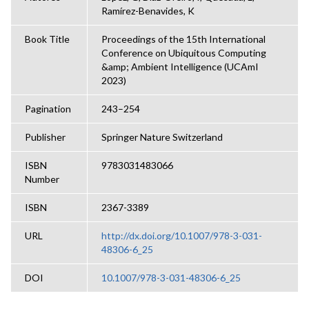
Ramírez-Benavides, K
Book Title
Proceedings of the 15th International
Conference on Ubiquitous Computing
&amp; Ambient Intelligence (UCAmI
2023)
Pagination
243–254
Publisher
Springer Nature Switzerland
ISBN
9783031483066
Number
ISBN
2367-3389
URL
http://dx.doi.org/10.1007/978-3-031-
48306-6_25
DOI
10.1007/978-3-031-48306-6_25