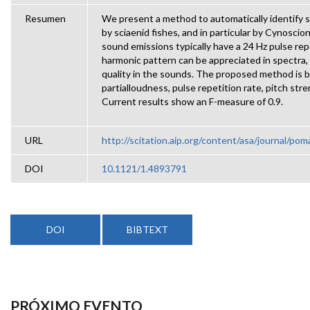
Resumen
We present a method to automatically identify
by sciaenid fishes, and in particular by Cynoscio
sound emissions typically have a 24 Hz pulse repe
harmonic pattern can be appreciated in spectra,
quality in the sounds. The proposed method is 
partialloudness, pulse repetition rate, pitch stre
Current results show an F-measure of 0.9.
URL
http://scitation.aip.org/content/asa/journal/p
DOI
10.1121/1.4893791
DOI
BIBTEXT
PRÓXIMO EVENTO