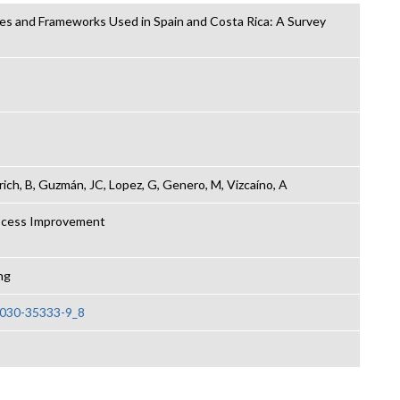
s and Frameworks Used in Spain and Costa Rica: A Survey
rich, B, Guzmán, JC, Lopez, G, Genero, M, Vizcaíno, A
ocess Improvement
ng
3-030-35333-9_8