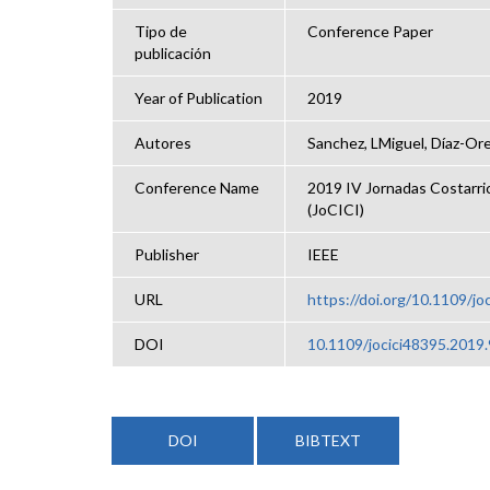
Tipo de
Conference Paper
publicación
Year of Publication
2019
Autores
Sanchez, LMiguel, Díaz-Orei
Conference Name
2019 IV Jornadas Costarri
(JoCICI)
Publisher
IEEE
URL
https://doi.org/10.1109/j
DOI
10.1109/jocici48395.2019
DOI
BIBTEXT