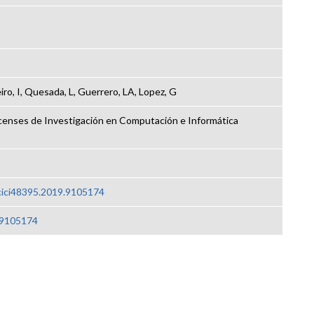
ro, I, Quesada, L, Guerrero, LA, Lopez, G
censes de Investigación en Computación e Informática
ocici48395.2019.9105174
.9105174