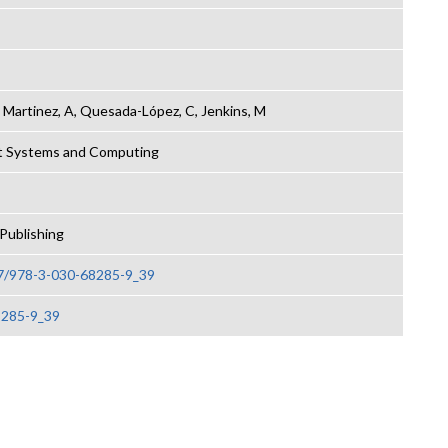
 Martinez, A, Quesada-López, C, Jenkins, M
nt Systems and Computing
 Publishing
07/978-3-030-68285-9_39
8285-9_39