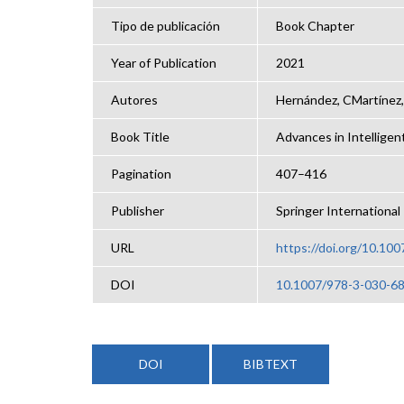
Tipo de publicación
Book Chapter
Year of Publication
2021
Autores
Hernández, CMartínez,
Book Title
Advances in Intellige
Pagination
407–416
Publisher
Springer International
URL
https://doi.org/10.10
DOI
10.1007/978-3-030-6
DOI
BIBTEXT