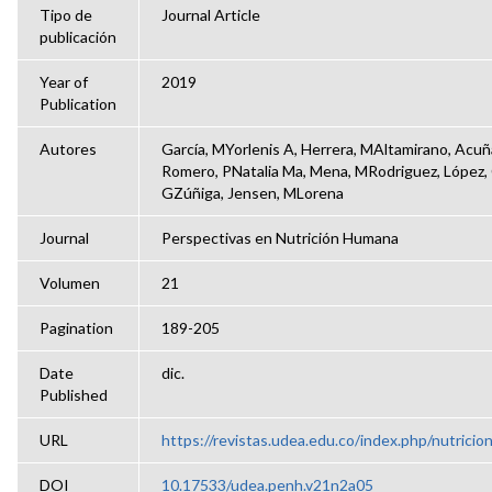
Tipo de
Journal Article
publicación
Year of
2019
Publication
Autores
García, MYorlenis A, Herrera, MAltamirano, Acuña
Romero, PNatalia Ma, Mena, MRodriguez, López,
GZúñiga, Jensen, MLorena
Journal
Perspectivas en Nutrición Humana
Volumen
21
Pagination
189-205
Date
dic.
Published
URL
https://revistas.udea.edu.co/index.php/nutricio
DOI
10.17533/udea.penh.v21n2a05